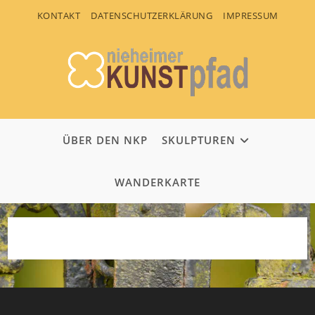
Zum
KONTAKT
DATENSCHUTZERKLÄRUNG
IMPRESSUM
Inhalt
springen
ÜBER DEN NKP
SKULPTUREN
WANDERKARTE